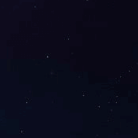
公众号
东省淄博市周村区
式服务平台路999
ead.com
53-3566