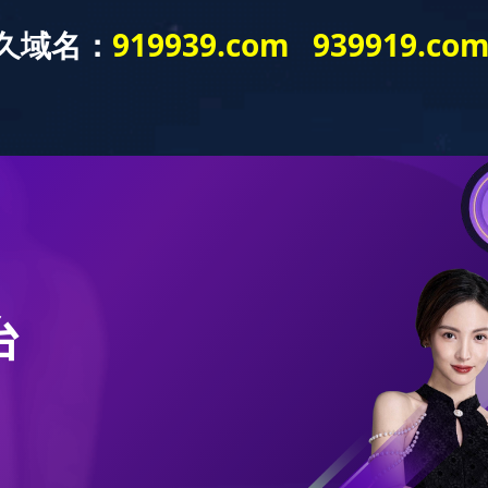
9U平台
事业部与产品
可持续发展
9U(中国)一站
造高绩效文化