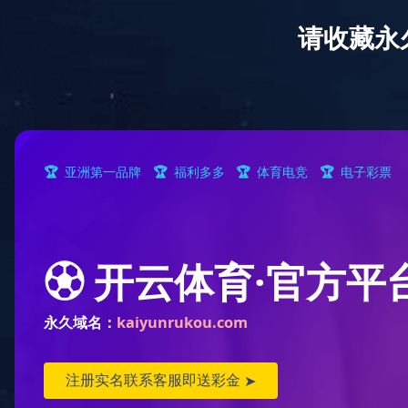
人力资源
培育创新性人才、打造学习型和自驱型组织、塑