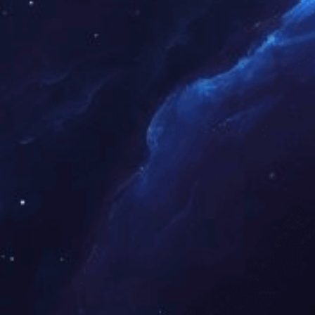
越的高绩效文化
鹰 · 狼文化
特征
前瞻性和进取心，持续变革
以客户为中心、以结果为导
精准、高效、快速、敏捷
善于团队作战
对高绩效员工高投入、高回